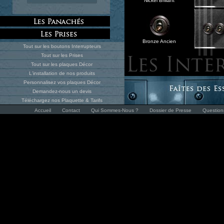
Nickel Brillant
Bronze Ancien
Tout sur les boutons Interrupteurs
Tout sur les Prises
Tout sur les plaques Décor
L'installation de nos produits
Personnalisez vos plaques Décor
Demandez-nous un devis
Téléchargez nos
Plaquette
&
Tarifs
Accueil
Contact
Qui Sommes-Nous ?
Dossier de Presse
Questio